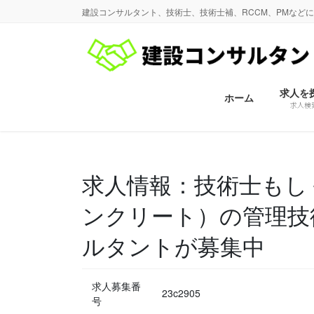
コ
ナ
建設コンサルタント、技術士、技術士補、RCCM、PMなど
ン
ビ
テ
ゲ
ン
ー
ツ
シ
に
ョ
求人を
ホーム
求人検
移
ン
動
に
移
動
求人情報：技術士もし
ンクリート）の管理技
ルタントが募集中
求人募集番
23c2905
号