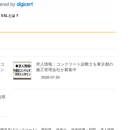
SSLとは？
造コ
求人情報：コンクリート診断士を東京都の
タン
施工管理会社が募集中
2026-07-30
森県
鋼構造及びコンクリート)
、
愛知県
、
技術士
、
技術指導・顧問
、
求人情報