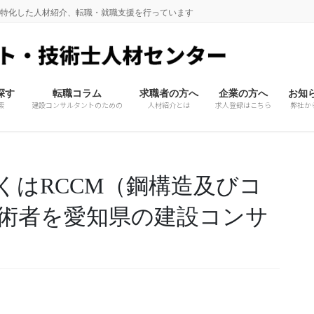
に特化した人材紹介、転職・就職支援を行っています
探す
転職コラム
求職者の方へ
企業の方へ
お知
索
建設コンサルタントのための
人材紹介とは
求人登録はこちら
弊社か
くはRCCM（鋼構造及びコ
術者を愛知県の建設コンサ