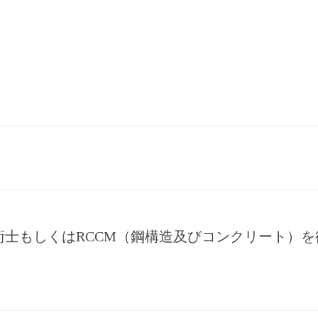
術士（鋼構造及びコンクリート）を大阪府の建設コ
術士もしくはRCCM（鋼構造及びコンクリート）