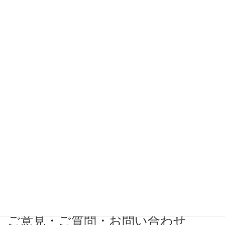
希望条件
希望勤務地
希望年収
募集番号(必須ではない)
ご意見・ご質問・お問い合わせ