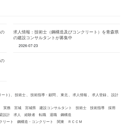
都の
求人情報：技術士（鋼構造及びコンクリート）を青森県
の建設コンサルタントが募集中
2026-07-23
都の
ート)
、
技術士
、
技術指導・顧問
、
東北
、
求人情報
、
求人登録
、
設計
実務
宮城
宮城県
建設コンサルタント
技術士
技術指導
採用
梁設計
求人
経験者
転職
退職
鋼構造
クリート
鋼構造・コンクリート
関東
ＲＣＣＭ