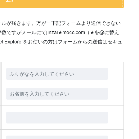
ールが届きます。万が一下記フォームより送信できない
がメールにてjinzai★mo4c.com（★を@に替え
t Explorerをお使いの方はフォームからの送信はセキュ