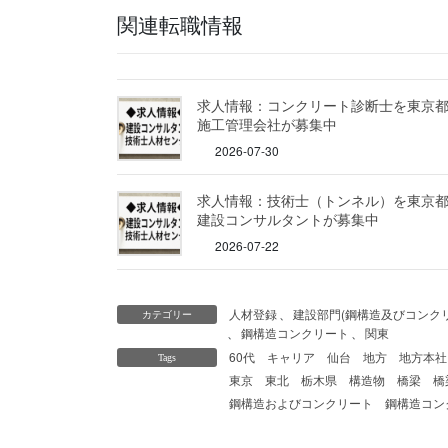
関連転職情報
求人情報：コンクリート診断士を東京
施工管理会社が募集中
2026-07-30
求人情報：技術士（トンネル）を東京
建設コンサルタントが募集中
2026-07-22
人材登録
、
建設部門(鋼構造及びコンクリ
カテゴリー
、
鋼構造コンクリート
、
関東
60代
キャリア
仙台
地方
地方本社
Tags
東京
東北
栃木県
構造物
橋梁
橋
鋼構造およびコンクリート
鋼構造コン