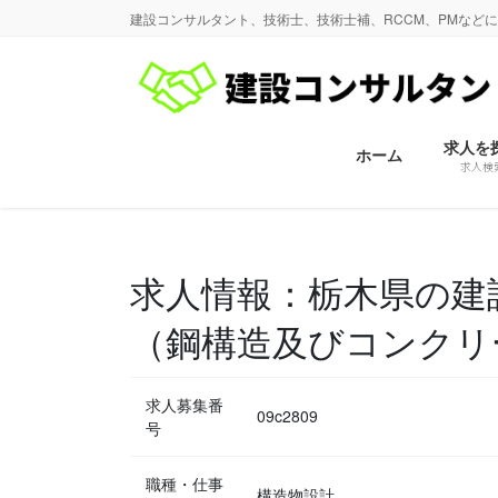
コ
ナ
建設コンサルタント、技術士、技術士補、RCCM、PMなど
ン
ビ
テ
ゲ
ン
ー
ツ
シ
に
ョ
求人を
ホーム
求人検
移
ン
動
に
移
動
求人情報：栃木県の建
（鋼構造及びコンクリ
求人募集番
09c2809
号
職種・仕事
構造物設計