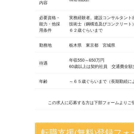
内容
必要資格・
実務経験者。建設コンサルタント
能力・他採
技術士（鋼構造及びコンクリート
用条件
６２歳ぐらいまで
勤務地
栃木県 東京都 宮城県
年収550～650万円
待遇
60歳以上は契約社員 交通費全額
年齢
～６５歳ぐらいまで（長期勤続に
この求人に応募する方は下部フォームよりご
転職支援(無料)登録フォ