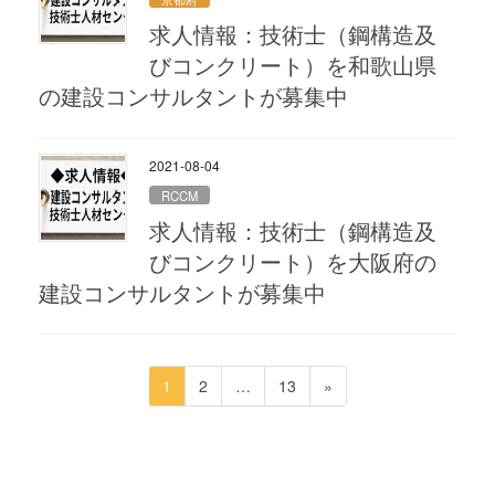
求人情報：技術士（鋼構造及
びコンクリート）を和歌山県
の建設コンサルタントが募集中
2021-08-04
RCCM
求人情報：技術士（鋼構造及
びコンクリート）を大阪府の
建設コンサルタントが募集中
投
ペ
ペ
ペ
1
2
…
13
»
稿
ー
ー
ー
ジ
ジ
ジ
の
ペ