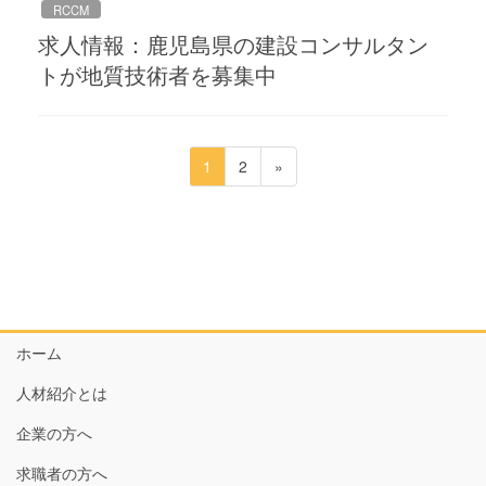
RCCM
求人情報：鹿児島県の建設コンサルタン
トが地質技術者を募集中
投
ペ
ペ
1
2
»
稿
ー
ー
ジ
ジ
の
ペ
ー
ジ
送
ホーム
り
人材紹介とは
企業の方へ
求職者の方へ