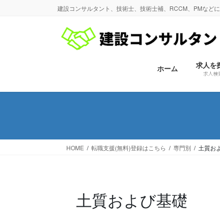
コ
ナ
建設コンサルタント、技術士、技術士補、RCCM、PMなど
ン
ビ
テ
ゲ
ン
ー
ツ
シ
に
ョ
求人を
ホーム
求人検
移
ン
動
に
移
動
HOME
転職支援(無料)登録はこちら
専門別
土質お
土質および基礎