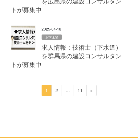
を広島県の建設コンサルタン
トが募集中
2025-04-18
上下水道
求人情報：技術士（下水道）
を群馬県の建設コンサルタン
トが募集中
投
ペ
ペ
ペ
1
2
…
11
»
稿
ー
ー
ー
ジ
ジ
ジ
の
ペ
ー
ジ