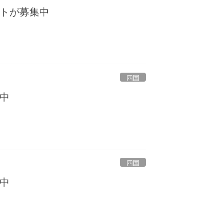
トが募集中
四国
中
四国
中