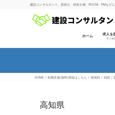
コ
ナ
建設コンサルタント、技術士、技術士補、RCCM、PMなど
ン
ビ
テ
ゲ
ン
ー
ツ
シ
に
ョ
求人を
ホーム
求人検
移
ン
動
に
移
動
HOME
転職支援(無料)登録はこちら
地域別
四国
高知県