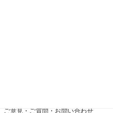
希望条件
希望勤務地
希望年収
募集番号(必須ではない)
ご意見・ご質問・お問い合わせ