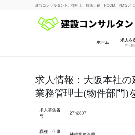
コ
ナ
建設コンサルタント、技術士、技術士補、RCCM、PMなど
ン
ビ
テ
ゲ
ン
ー
ツ
シ
に
ョ
求人を
ホーム
求人検
移
ン
動
に
移
動
求人情報：大阪本社の
業務管理士(物件部門)
求人募集番
27h2807
号
職種・仕事
補償業務管理