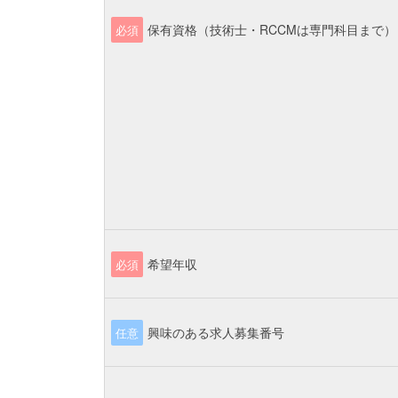
保有資格（技術士・RCCMは専門科目まで）
必須
希望年収
必須
興味のある求人募集番号
任意