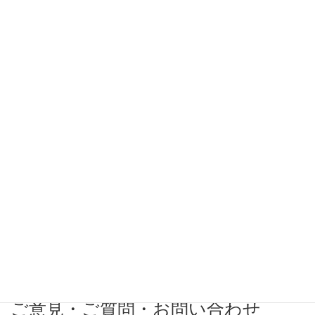
希望条件
希望勤務地
希望年収
募集番号(必須ではない)
ご意見・ご質問・お問い合わせ