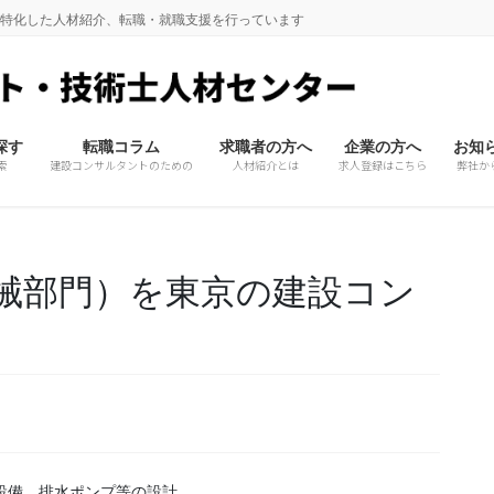
に特化した人材紹介、転職・就職支援を行っています
探す
転職コラム
求職者の方へ
企業の方へ
お知
索
建設コンサルタントのための
人材紹介とは
求人登録はこちら
弊社か
械部門）を東京の建設コン
ト設備、排水ポンプ等の設計