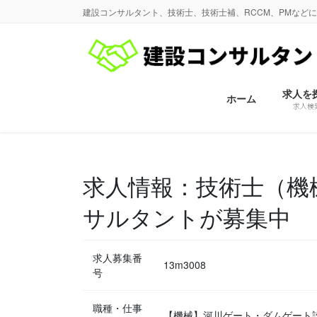
コ
ナ
建設コンサルタント、技術士、技術士補、RCCM、PMなど
ン
ビ
テ
ゲ
ン
ー
ツ
シ
に
ョ
求人を
ホーム
求人検
移
ン
動
に
移
動
求人情報：技術士（機
サルタントが募集中
求人募集番
13m3008
号
職種・仕事
【機械】河川ゲート・ダムゲー