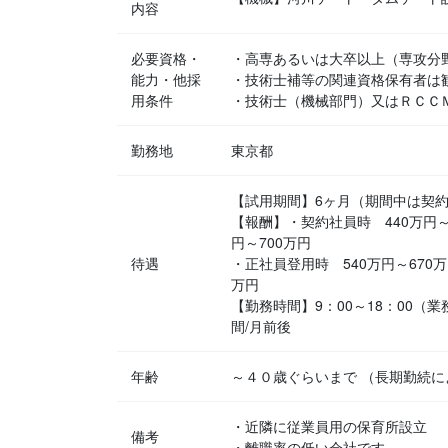
内容
必要資格・
・高専あるいは大卒以上（専攻分
能力・他採
・技術士補等の関連資格保有者は
用条件
・技術士（機械部門）又はＲＣ
勤務地
東京都
【試用期間】6ヶ月（期間中は契
【報酬】・契約社員時 440万円～
円～700万円
待遇
・正社員登用時 540万円～670万
万円
【勤務時間】9：00～18：00（
間/月前後
年齢
～４０歳ぐらいまで （長期勤続に
・近隣に従業員用の保育所設立
備考
・離職率の低い会社です