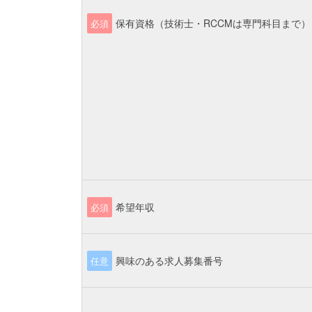
保有資格（技術士・RCCMは専門科目まで）
必須
希望年収
必須
興味のある求人募集番号
任意