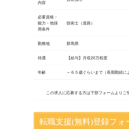
内容
必要資格・
能力・他採
技術士（道路）
用条件
勤務地
群馬県
待遇
【給与】月収20万程度
年齢
～６５歳ぐらいまで（長期勤続に
この求人に応募する方は下部フォームよりご
転職支援(無料)登録フォ