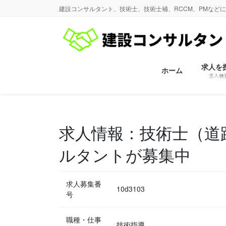
コ
ナ
建設コンサルタント、技術士、技術士補、RCCM、PMなど
ン
ビ
テ
ゲ
ン
ー
ツ
シ
に
ョ
求人を
ホーム
求人検
移
ン
動
に
移
動
求人情報：技術士（道
ルタントが募集中
求人募集番
10d3103
号
職種・仕事
技術指導