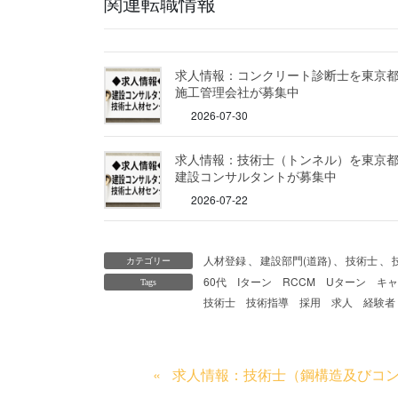
関連転職情報
求人情報：コンクリート診断士を東京
施工管理会社が募集中
2026-07-30
求人情報：技術士（トンネル）を東京
建設コンサルタントが募集中
2026-07-22
人材登録
、
建設部門(道路)
、
技術士
、
カテゴリー
60代
Iターン
RCCM
Uターン
キャ
Tags
技術士
技術指導
採用
求人
経験者
求人情報：技術士（鋼構造及びコ