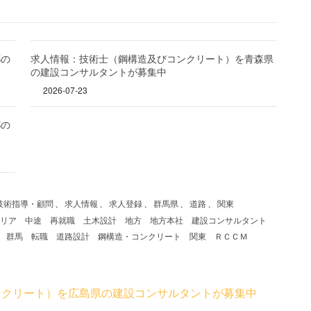
都の
求人情報：技術士（鋼構造及びコンクリート）を青森県
の建設コンサルタントが募集中
2026-07-23
都の
技術指導・顧問
、
求人情報
、
求人登録
、
群馬県
、
道路
、
関東
リア
中途
再就職
土木設計
地方
地方本社
建設コンサルタント
群馬
転職
道路設計
鋼構造・コンクリート
関東
ＲＣＣＭ
ンクリート）を広島県の建設コンサルタントが募集中