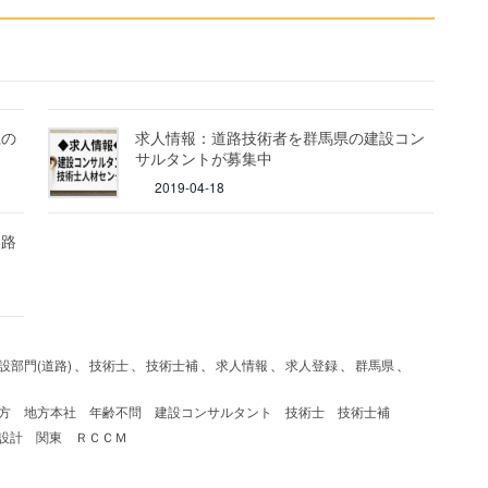
県の
求人情報：道路技術者を群馬県の建設コン
サルタントが募集中
2019-04-18
道路
設部門(道路)
、
技術士
、
技術士補
、
求人情報
、
求人登録
、
群馬県
、
方
地方本社
年齢不問
建設コンサルタント
技術士
技術士補
設計
関東
ＲＣＣＭ