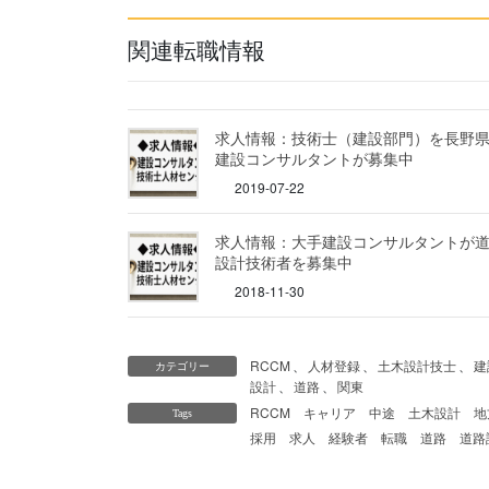
関連転職情報
求人情報：技術士（建設部門）を長野
建設コンサルタントが募集中
2019-07-22
求人情報：大手建設コンサルタントが
設計技術者を募集中
2018-11-30
RCCM
、
人材登録
、
土木設計技士
、
建
カテゴリー
設計
、
道路
、
関東
RCCM
キャリア
中途
土木設計
地
Tags
採用
求人
経験者
転職
道路
道路