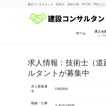
コ
ナ
建設コンサルタント、技術士、技術士補、RCCM、PMなど
ン
ビ
テ
ゲ
ン
ー
ツ
シ
に
ョ
求人を
ホーム
求人検
移
ン
動
に
移
動
求人情報：技術士（道
ルタントが募集中
求人募集番
10d2904
号
職種・仕事
土木設計技師