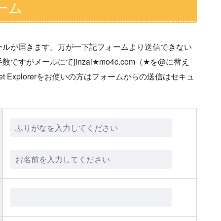
ーム
ールが届きます。万が一下記フォームより送信できない
がメールにてjinzai★mo4c.com（★を@に替え
t Explorerをお使いの方はフォームからの送信はセキュ