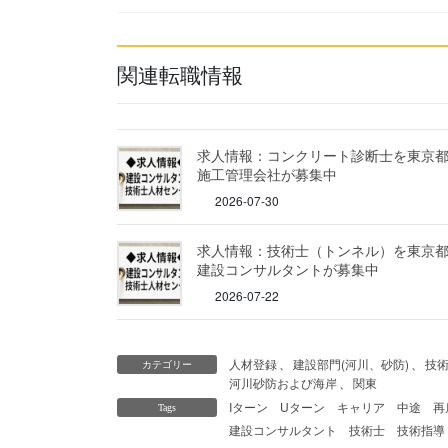
関連転職情報
求人情報：コンクリート診断士を東京
施工管理会社が募集中
2026-07-30
求人情報：技術士（トンネル）を東京
建設コンサルタントが募集中
2026-07-22
人材登録
、
建設部門(河川、砂防)
、
技
カテゴリー
河川砂防および海岸
、
関東
Iターン
Uターン
キャリア
中途
再
Tags
建設コンサルタント
技術士
技術指導