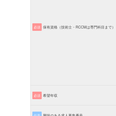
保有資格（技術士・RCCMは専門科目まで）
必須
希望年収
必須
興味のある求人募集番号
任意