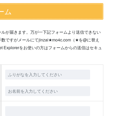
ーム
ールが届きます。万が一下記フォームより送信できない
がメールにてjinzai★mo4c.com（★を@に替え
t Explorerをお使いの方はフォームからの送信はセキュ