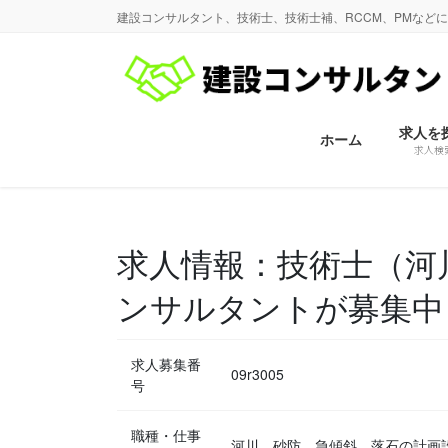
コ
ナ
建設コンサルタント、技術士、技術士補、RCCM、PMなど
ン
ビ
テ
ゲ
ン
ー
ツ
シ
に
ョ
求人を
ホーム
求人検
移
ン
動
に
移
動
求人情報：技術士（河
ンサルタントが募集中
求人募集番
09r3005
号
職種・仕事
河川、砂防、急傾斜、落石の計画