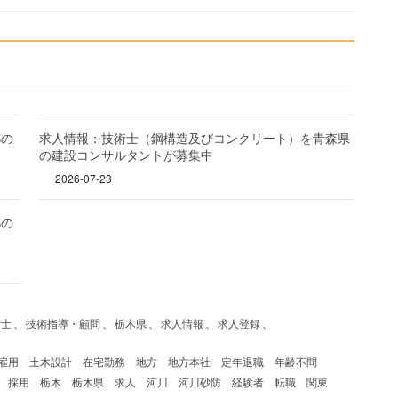
都の
求人情報：技術士（鋼構造及びコンクリート）を青森県
の建設コンサルタントが募集中
2026-07-23
都の
術士
、
技術指導・顧問
、
栃木県
、
求人情報
、
求人登録
、
雇用
土木設計
在宅勤務
地方
地方本社
定年退職
年齢不問
採用
栃木
栃木県
求人
河川
河川砂防
経験者
転職
関東