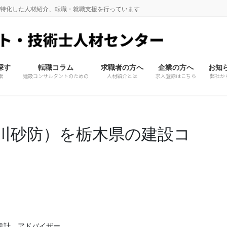
に特化した人材紹介、転職・就職支援を行っています
探す
転職コラム
求職者の方へ
企業の方へ
お知
索
建設コンサルタントのための
人材紹介とは
求人登録はこちら
弊社か
川砂防）を栃木県の建設コ
設計 アドバイザー