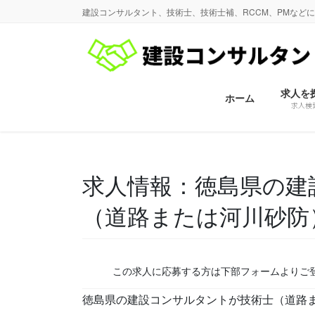
コ
ナ
建設コンサルタント、技術士、技術士補、RCCM、PMなど
ン
ビ
テ
ゲ
ン
ー
ツ
シ
に
ョ
求人を
ホーム
求人検
移
ン
動
に
移
動
求人情報：徳島県の建
（道路または河川砂防
この求人に応募する方は下部フォームよりご
徳島県の建設コンサルタントが技術士（道路