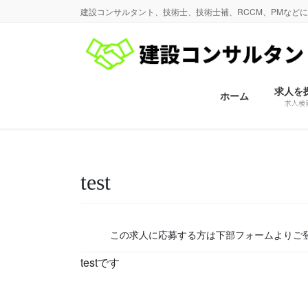
コ
ナ
建設コンサルタント、技術士、技術士補、RCCM、PMなど
ン
ビ
テ
ゲ
ン
ー
ツ
シ
に
ョ
求人を
ホーム
求人検
移
ン
動
に
移
動
test
この求人に応募する方は下部フォームよりご
testです