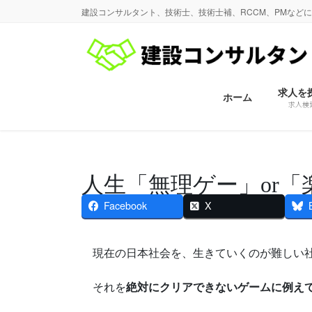
コ
ナ
建設コンサルタント、技術士、技術士補、RCCM、PMなど
ン
ビ
テ
ゲ
ン
ー
ツ
シ
に
ョ
求人を
ホーム
求人検
移
ン
動
に
移
動
人生「無理ゲー」or
Facebook
X
現在の日本社会を、生きていくのが難しい社
それを
絶対にクリアできないゲームに例え