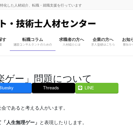
に特化した人材紹介、転職・就職支援を行っています
探す
転職コラム
求職者の方へ
企業の方へ
お知
索
建設コンサルタントのための
人材紹介とは
求人登録はこちら
弊社か
「楽ゲー」問題について
Bluesky
Threads
LINE
会であると考える人がいます。
て「人生無理ゲー」
と表現したりします。