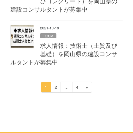
びコンクリート）を岡山県の
建設コンサルタントが募集中
2021-10-19
RCCM
求人情報：技術士（土質及び
基礎）を岡山県の建設コンサ
ルタントが募集中
投
ペ
ペ
ペ
1
2
…
4
»
稿
ー
ー
ー
ジ
ジ
ジ
の
ペ
ー
ジ