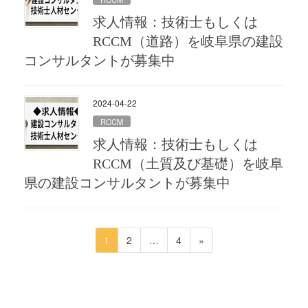
求人情報：技術士もしくは
RCCM（道路）を岐阜県の建設
コンサルタントが募集中
2024-04-22
RCCM
求人情報：技術士もしくは
RCCM（土質及び基礎）を岐阜
県の建設コンサルタントが募集中
投
ペ
ペ
ペ
1
2
…
4
»
稿
ー
ー
ー
ジ
ジ
ジ
の
ペ