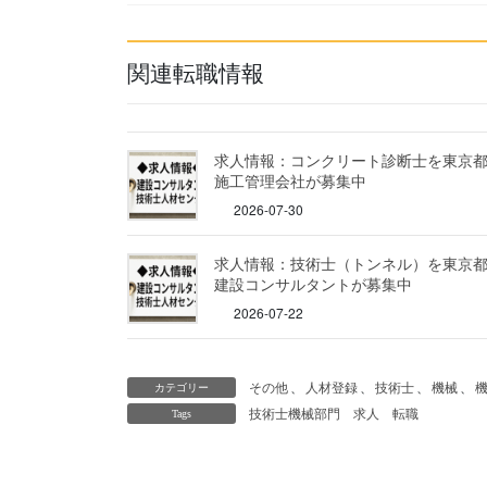
関連転職情報
求人情報：コンクリート診断士を東京
施工管理会社が募集中
2026-07-30
求人情報：技術士（トンネル）を東京
建設コンサルタントが募集中
2026-07-22
その他
、
人材登録
、
技術士
、
機械
、
カテゴリー
技術士機械部門
求人
転職
Tags