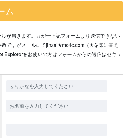
ーム
ールが届きます。万が一下記フォームより送信できない
がメールにてjinzai★mo4c.com（★を@に替え
t Explorerをお使いの方はフォームからの送信はセキュ