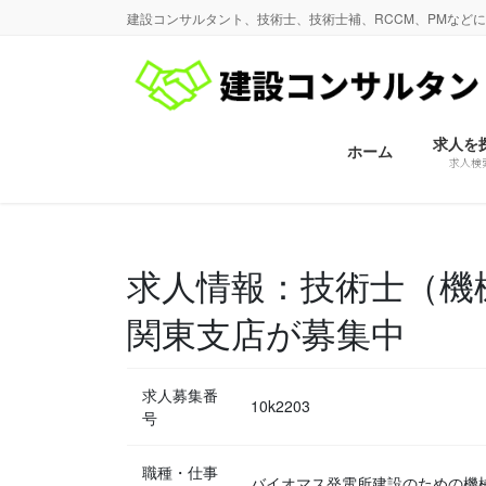
コ
ナ
建設コンサルタント、技術士、技術士補、RCCM、PMなど
ン
ビ
テ
ゲ
ン
ー
ツ
シ
に
ョ
求人を
ホーム
求人検
移
ン
動
に
移
動
求人情報：技術士（機
関東支店が募集中
求人募集番
10k2203
号
職種・仕事
バイオマス発電所建設のための機