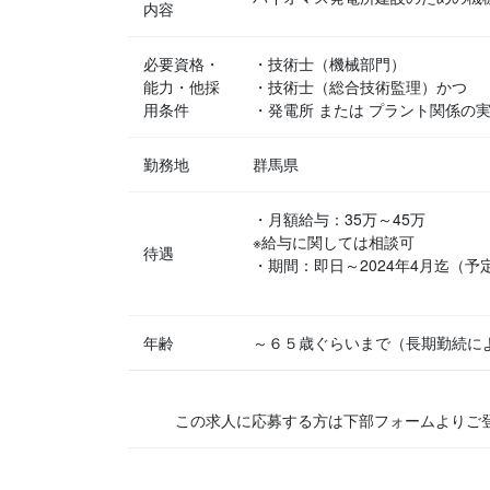
内容
必要資格・
・技術士（機械部門）
能力・他採
・技術士（総合技術監理）かつ
用条件
・発電所 または プラント関係の
勤務地
群馬県
・月額給与：35万～45万
※給与に関しては相談可
待遇
・期間：即日～2024年4月迄（予
年齢
～６５歳ぐらいまで（長期勤続に
この求人に応募する方は下部フォームよりご