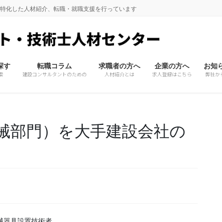
に特化した人材紹介、転職・就職支援を行っています
探す
転職コラム
求職者の方へ
企業の方へ
お知
索
建設コンサルタントのための
人材紹介とは
求人登録はこちら
弊社か
械部門）を大手建設会社の
械器具設置技術者